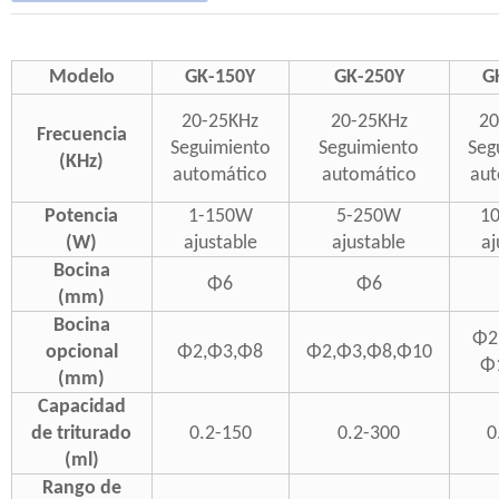
Modelo
GK-150Y
GK-250Y
G
20-25KHz
20-25KHz
20
Frecuencia
Seguimiento
Seguimiento
Seg
(KHz)
automático
automático
aut
Potencia
1-150W
5-250W
1
(W)
ajustable
ajustable
aj
Bocina
Φ6
Φ6
(mm)
Bocina
Φ2
opcional
Φ2,Φ3,Φ8
Φ2,Φ3,Φ8,Φ10
Φ
(mm)
Capacidad
de triturado
0.2-150
0.2-300
0
(ml)
Rango de