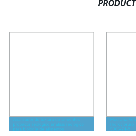
PRODUCT
Analizador de textura de alimentos
Medicina Vete
probador reológico análisis reológico
Hidrocloruro
para biología de alimentos
5086-74-8
farmacéuticos