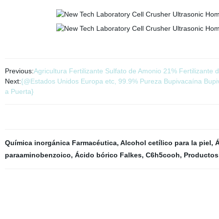
Previous:
Agricultura Fertilizante Sulfato de Amonio 21% Fertilizante 
Next:
{@Estados Unidos Europa etc, 99.9% Pureza Bupivacaína Bupiv
a Puerta}
Química inorgánica Farmacéutica
,
Alcohol cetílico para la piel
,
Á
paraaminobenzoico
,
Ácido bórico Falkes
,
C6h5cooh
,
Productos