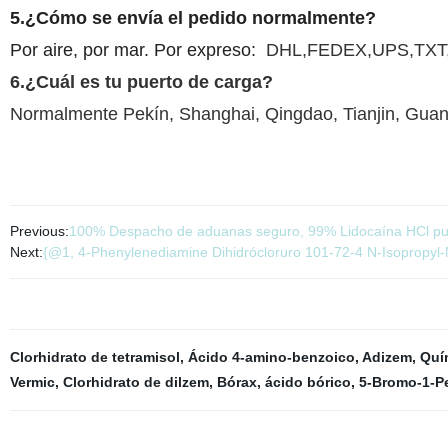
5.¿Cómo se envía el pedido normalmente?
Por aire, por mar. Por expreso:
DHL,FEDEX,UPS,TXT,
6.¿Cuál es tu puerto de carga?
Normalmente Pekín, Shanghai, Qingdao, Tianjin, Gua
Previous:
100% Despacho de aduanas seguro, 99% Lidocaína HCl pura
Next:
{@1, 4-Phenylenediamine Dihidrócloruro 101-72-4 N-Isopropyl-
Clorhidrato de tetramisol
,
Ácido 4-amino-benzoico
,
Adizem
,
Quí
Vermic
,
Clorhidrato de dilzem
,
Bórax, ácido bórico
,
5-Bromo-1-P