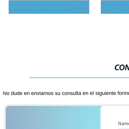
Suministro de fábrica de grado superior
4-Acetamido
5: 1 10: 1 aditivos alimentarios
Buen Precio
orgánicos suplementos naturales
cuidado de la salud CAS 71011-23-9
extracto de cola de caballo Equisetum
Arvense L en polvo
CON
No dude en enviarnos su consulta en el siguiente form