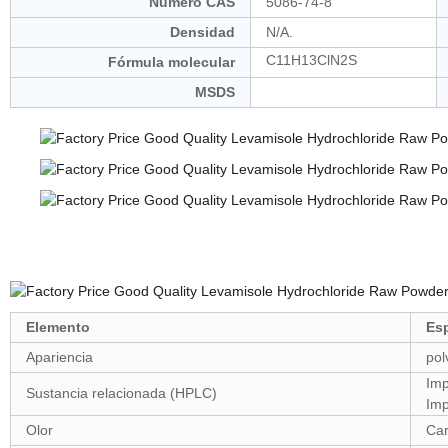
Número CAS
5086-74-8
Densidad
N/A.
C11H13ClN2S
Fórmula molecular
MSDS
ChineseUSA
Elemento
Esp
Apariencia
pol
Imp
Sustancia relacionada (HPLC)
Imp
Olor
Car