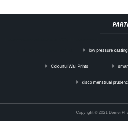
PART
http://www.cmer.site/api/getlink/8?url=https://www.pharmaceuticalyi
low pressure casting
crudo-99-pureza-levamisol-hcl/
Colourful Wall Prints
smart
disco menstrual pruden
Copyright © 2021 Demei Pha