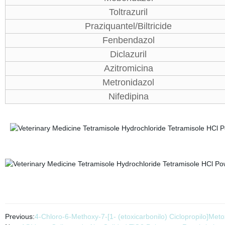
Toltrazuril
Praziquantel/Biltricide
Fenbendazol
Diclazuril
Azitromicina
Metronidazol
Nifedipina
Previous:
4-Chloro-6-Methoxy-7-[1- (etoxicarbonilo) Ciclopropilo]Met