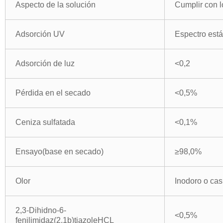
Aspecto de la solución
Cumplir con l
Adsorción UV
Espectro est
Adsorción de luz
<0,2
Pérdida en el secado
<0,5%
Ceniza sulfatada
<0,1%
Ensayo(base en secado)
≥98,0%
Olor
Inodoro o cas
2,3-Dihidno-6-
<0,5%
fenilimidaz(2,1b)tiazoleHCL