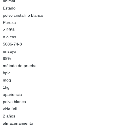
animal
Estado
polvo cristalino blanco
Pureza
> 99%
n.o cas
5086-74-8
ensayo
99%
método de prueba
hplc
moq
1kg
apariencia
polvo blanco
vida útil
2 años
almacenamiento