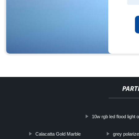
PART
http://www.cmer.site/api/getlink/8?url=https://www.pharmaceuticalyi
10w rgb led flood light 
polvo-cas-5086-74-8/
Calacatta Gold Marble
grey polariz