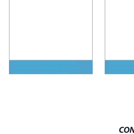
Grado Cosmético Cetilo Alcohol/1-
Suministro de
Hexadecanol CAS 36653-82-4 para
isopropílico 
Cuidado del Cabello Champú
CAS 67-63-0 
CON