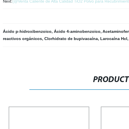
Next:
{@Venta Caliente de Alta Calidad TiO2 Polvo para Recubrimiento
Ácido p-hidroxibenzoico
,
Ácido 4-aminobenzoico
,
Acetaminofe
reactivos orgánicos
,
Clorhidrato de bupivacaína
,
Larocaína Hcl
PRODUCT