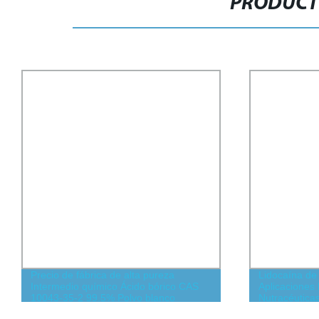
PRODUCT
Precio de fábrica de alta pureza
Lidocaína d
Intermedio químico Ácido bórico CAS
Aplicaciones
10043-35-2 99.5% Polvo blanco
Nutracéutica
escama Ácido ortobórico