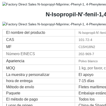
N-Isopropil-N'-fenil-1
El nombre del producto
N-Isopropil-N'-fen
CAS
101-72-4
MF
C15H18N2
Número EINECS
202-969-7
Apariencia
Polvo blanco
MOQ
1 kg, por favor,
La muestra y personalizar
El apoyo
hora de entrega
7-15 días
Método de envío
Fletes marítimo
Paquete
Embalaje están
El método de pago
Todos los
Lugar de origen
China de Shan