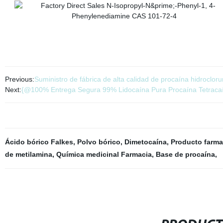
Previous:
Suministro de fábrica de alta calidad de procaína hidroclo
Next:
{@100% Entrega Segura 99% Lidocaína Pura Procaína Tetracaín
Ácido bórico Falkes
,
Polvo bórico
,
Dimetocaína
,
Producto farma
de metilamina
,
Química medicinal Farmacia
,
Base de procaína
,