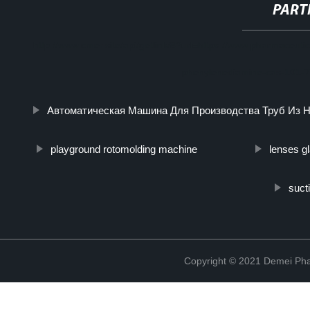
PART
http://www.cmer.site/api/getlink/8?url=https://www.pharmaceuti
phenylenediamine-cas-101-
Автоматическая Машина Для Производства Труб Из 
playground rotomolding machine
lenses g
suct
Copyright © 2021 Demei Pha