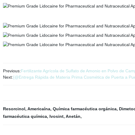
Previous:
Fertilizante Agrícola de Sulfato de Amonio en Polvo de Cam
Next:
{@Entrega Rápida de Materia Prima Cosmética de Puerta a Pue
Resorcinol
,
Americaína
,
Química farmacéutica orgánica
,
Dimeto
farmacéutica química
,
Ivosint
,
Anetán
,