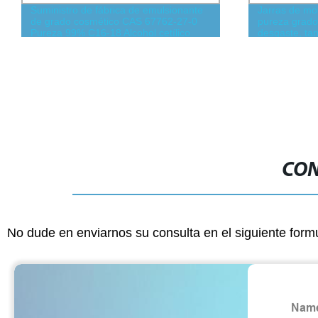
Suministro de fábrica de emulsionante
Jarras de mo
de grado cosmético CAS 67762-27-0
pureza grado 
Pureza 99% C16-18 Alcohol cetílico
desgaste, ta
estearílico
pequeño moli
laboratorio
CON
No dude en enviarnos su consulta en el siguiente form