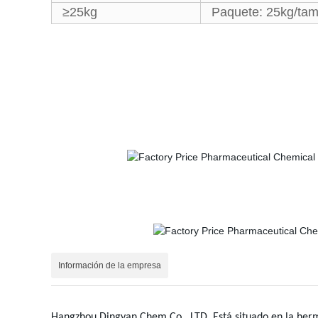
≥25kg
Paquete: 25kg/tamb
Información de la empresa
Hangzhou Dingyan Chem Co., LTD. Está situado en la herm