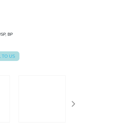
USP, BP
 TO US