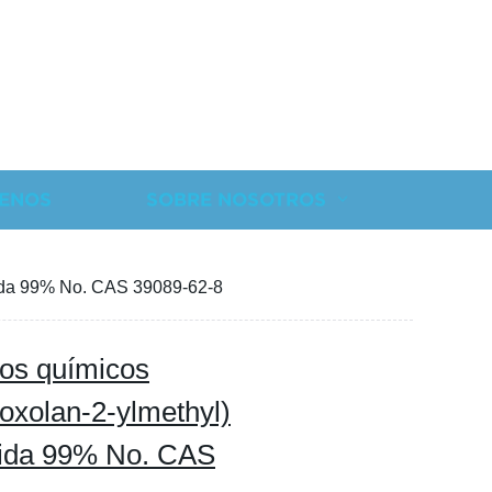
ENOS
SOBRE NOSOTROS
amida 99% No. CAS 39089-62-8
tos químicos
oxolan-2-ylmethyl)
mida 99% No. CAS