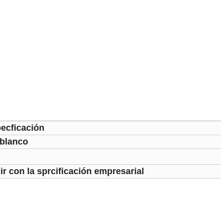
ecficación
 blanco
r con la sprcificación empresarial