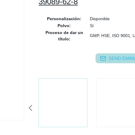
39089-62-8
Personalización:
Disponible
Polvo:
Sí
Proceso de dar un
GMP, HSE, ISO 9001, 
título:
SEND EMAIL