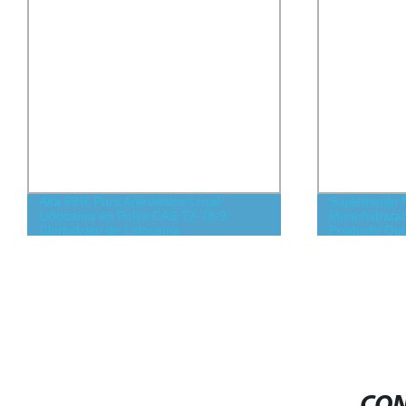
Alta 99% Pura Anestésica Local
Suplemento N
Lidocaína en Polvo CAS 73-78-9
Monohidrata
Clorhidrato de Lidocaína
Producto Quí