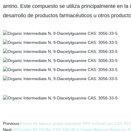
amino. Este compuesto se utiliza principalmente en la i
desarrollo de productos farmacéuticos u otros product
Previous:
Precio de fábrica grado industrial 99% furfural con CAS 98-
Next:
{@Pureza 99.7% No. CAS 108-46-3 Copos Blancos Resorcin, Res