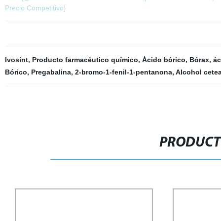
Precio Competitivo}
Ivosint
,
Producto farmacéutico químico
,
Ácido bórico
,
Bórax, ác
Bórico
,
Pregabalina
,
2-bromo-1-fenil-1-pentanona
,
Alcohol cetear
PRODUCT