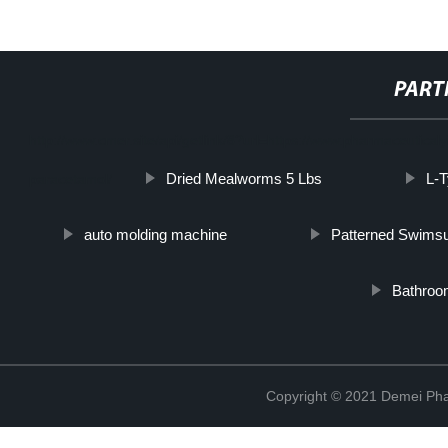
PART
http://www.cmer.site/api/getlink/8?url=https://www.pharmaceutica
Dried Mealworms 5 Lbs
L-T
paracetamol/
auto molding machine
Patterned Swimsu
Bathroo
Copyright © 2021 Demei Pha