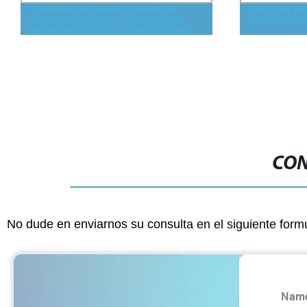
Suministro de materias primas de
Lidocaína Hi
laboratorio Pemichem de Shanghái
Alivio del Do
Intermediarios farmacéuticos en polvo
Ripretinib CAS 1442472-39-0 API con
99% Pruity
CON
No dude en enviarnos su consulta en el siguiente form