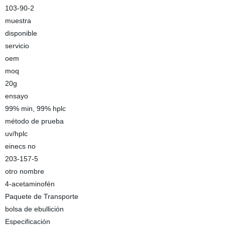
103-90-2
muestra
disponible
servicio
oem
moq
20g
ensayo
99% min, 99% hplc
método de prueba
uv/hplc
einecs no
203-157-5
otro nombre
4-acetaminofén
Paquete de Transporte
bolsa de ebullición
Especificación