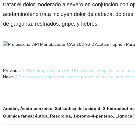
tratar el dolor moderado a severo en conjunción con op
acetaminofeno trata incluyen dolor de cabeza, dolores m
de garganta, resfriados, gripe, y fiebres.
Previous:
100% Entrega Segura EE. UU. Alemania España Tetracaína
Next:
{@Productos de papel recubierto a prueba de aceite para enva
Anetán
,
Ácido benzoico
,
Sal sódica del ácido dl-2-hidroxibutíri
Química farmacéutica
,
Resorcina
,
1-bromo-4-penteno
,
Lignocaí