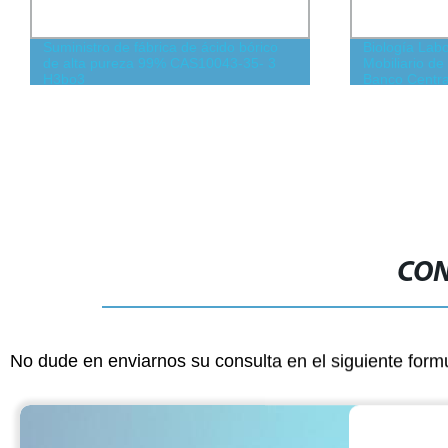
Suministro de fábrica de ácido bórico
Biología Labo
de alta pureza 99% CAS10043-35- 3
Mobiliario de
H3bo3
Banco Centra
CON
No dude en enviarnos su consulta en el siguiente form