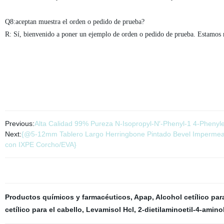
Q8:aceptan muestra el orden o pedido de prueba?
R: Sí, bienvenido a poner un ejemplo de orden o pedido de prueba. Estamos 
Previous:
Alta Calidad 99% Pureza N-Isopropyl-N′-Phenyl-1 4-Pheny
Next:
{@5-12mm Tablero Largo Herringbone Pintado Bevel Impermeable
con IXPE Corcho/EVA}
Productos químicos y farmacéuticos
,
Apap
,
Alcohol cetílico para
cetílico para el cabello
,
Levamisol Hcl
,
2-dietilaminoetil-4-amin