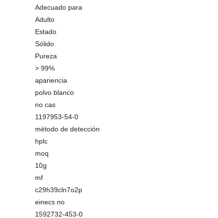
Adecuado para
Adulto
Estado
Sólido
Pureza
> 99%
apariencia
polvo blanco
no cas
1197953-54-0
método de detección
hplc
moq
10g
mf
c29h39cln7o2p
einecs no
1592732-453-0