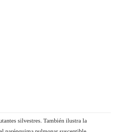
antes silvestres. También ilustra la
del parénquima pulmonar susceptible.