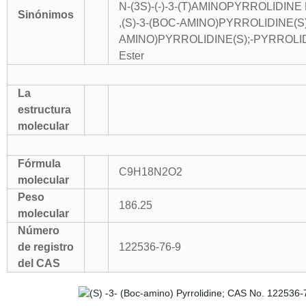
N-(3S)-(-)-3-(T)AMINOPYRROLIDI
Sinónimos
,(S)-3-(BOC-AMINO)PYRROLIDINE(S)-
AMINO)PYRROLIDINE(S);-PYRROLIDIN
Ester
La
estructura
molecular
Fórmula
C9H18N2O2
molecular
Peso
186.25
molecular
Número
de registro
122536-76-9
del CAS