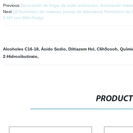
Previous:
Decoración de hogar de estilo americano, iluminación inter
Next:
{@Suministro de materias primas de laboratorio Pemichem de 
3 API con 99% Pruity}
Alcoholes C16-18
,
Ácido Sodio
,
Diltiazem Hcl
,
C6h5cooh
,
Químic
2-Hidroxibutirato
,
PRODUCT