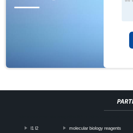
PART
http://www.cmer.site/api/getlink/8?url=https://www.pharmace
l1 l2
molecular biology reagents