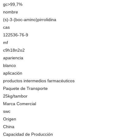
gc>99,7%
nombre
(s)-3-(boc-amino)pirrolidina
cas
122536-76-9
mf
c9h18n2o2
apariencia
blanco
aplicación
productos intermedios farmacéuticos
Paquete de Transporte
25kg/tambor
Marca Comercial
swc
Origen
China
Capacidad de Producción