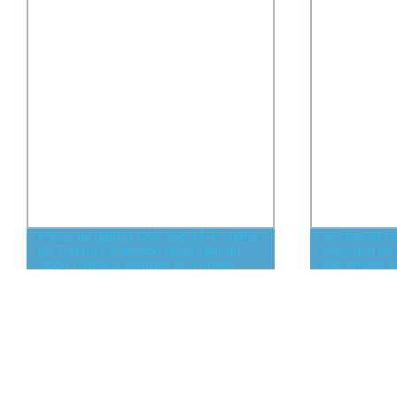
Precio de fábrica CAS 868-14-4 Crema
SCITEK 4x750
de Tártaro Certificado Halal Tartrato
velocidad de
Ácido Potásico Bitartato de Potasio
sobremesa pa
farmacia