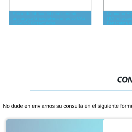
Precio de fábrica del medicamento
Lidocaína HC
antifúngico Griseofulvina en polvo CAS
HCl Tetracaí
126-07-8 Griseofulvina
Fenacetina A
CON
No dude en enviarnos su consulta en el siguiente form