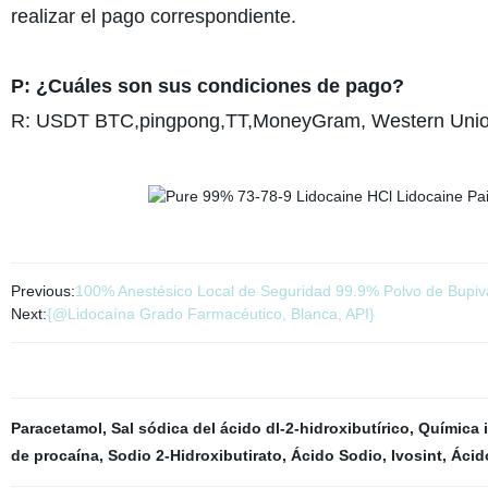
realizar el pago correspondiente.
P: ¿Cuáles son sus condiciones de pago?
R: USDT BTC,pingpong,TT,MoneyGram, Western Union
Previous:
100% Anestésico Local de Seguridad 99.9% Polvo de Bupi
Next:
{@Lidocaína Grado Farmacéutico, Blanca, API}
Paracetamol
,
Sal sódica del ácido dl-2-hidroxibutírico
,
Química 
de procaína
,
Sodio 2-Hidroxibutirato
,
Ácido Sodio
,
Ivosint
,
Ácid