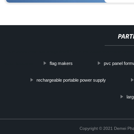
PART
http://www.cmer.site/api/getlink/8?url=https://www.pharmaceuticaly
flag makers
pvc panel form
dolor-lidocaina/
rechargeable portable power supply
larg
Copyright © 2021 Demei Pha