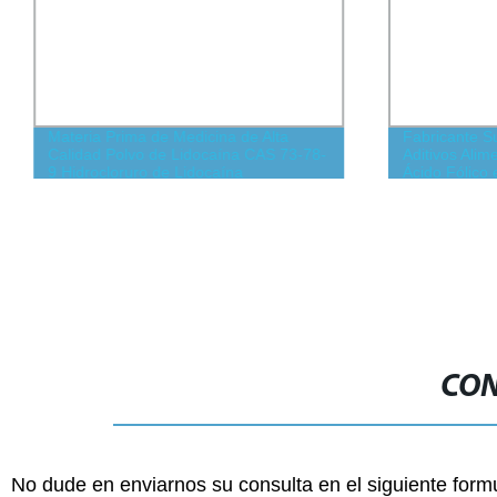
Materia Prima de Medicina de Alta
Fabricante S
Calidad Polvo de Lidocaína CAS 73-78-
Aditivos Alim
9 Hidrocloruro de Lidocaína
Ácido Fólico 
CON
No dude en enviarnos su consulta en el siguiente form