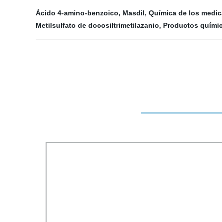
Ácido 4-amino-benzoico
,
Masdil
,
Química de los medi
Metilsulfato de docosiltrimetilazanio
,
Productos quími