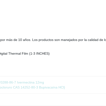
por más de 10 años. Los productos son manejados por la calidad de l
70288-86-7 Ivermectina 12mg
rocloruro CAS 14252-80-3 Bupivacaína HCl}