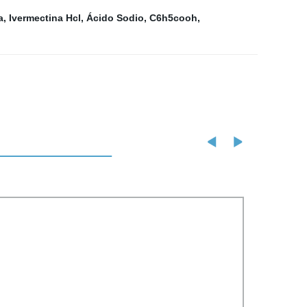
a
,
Ivermectina Hcl
,
Ácido Sodio
,
C6h5cooh
,