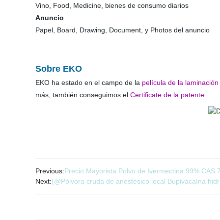
Vino, Food, Medicine, bienes de consumo diarios
Anuncio
Papel, Board, Drawing, Document, y Photos del anuncio
Sobre EKO
EKO ha estado en el campo de la
película de la laminación
más, también conseguimos el
Certificate de la patente.
Previous:
Precio Mayorista Polvo de Ivermectina 99% CAS 
Next:
{@Pólvora cruda de anestésico local Bupivacaína hid