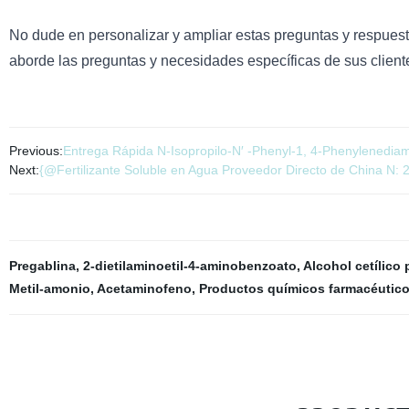
No dude en personalizar y ampliar estas preguntas y respues
aborde las preguntas y necesidades específicas de sus cliente
Previous:
Entrega Rápida N-Isopropilo-N′ -Phenyl-1, 4-Phenylenedi
Next:
{@Fertilizante Soluble en Agua Proveedor Directo de China N: 2
Pregablina
,
2-dietilaminoetil-4-aminobenzoato
,
Alcohol cetílico 
Metil-amonio
,
Acetaminofeno
,
Productos químicos farmacéutic