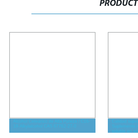
PRODUCT
Calidad superior al por mayor 10: 1
Vanz Calidad
Suplemento nutricional herbal orgánico
Tratamiento 
soluble en agua de grado alimenticio
Granel
antimicrobiano para el cuidado de la