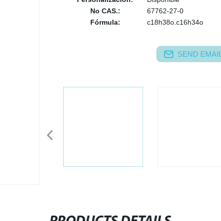
No CAS.:
67762-27-0
Fórmula:
c18h38o.c16h34o
SEND EMAIL