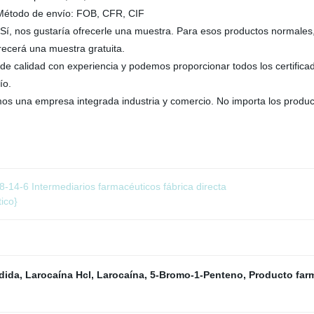
 Método de envío: FOB, CFR, CIF
í, nos gustaría ofrecerle una muestra. Para esos productos normales
recerá una muestra gratuita.
 de calidad con experiencia y podemos proporcionar todos los certific
ío.
os una empresa integrada industria y comercio. No importa los produ
4-6 Intermediarios farmacéuticos fábrica directa
ico}
idida
,
Larocaína Hcl
,
Larocaína
,
5-Bromo-1-Penteno
,
Producto far