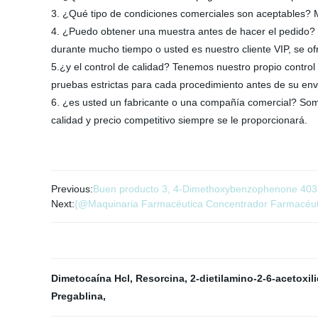
3. ¿Qué tipo de condiciones comerciales son aceptables?
4. ¿Puedo obtener una muestra antes de hacer el pedido? S
durante mucho tiempo o usted es nuestro cliente VIP, se of
5.¿y el control de calidad? Tenemos nuestro propio control
pruebas estrictas para cada procedimiento antes de su env
6. ¿es usted un fabricante o una compañía comercial? Som
calidad y precio competitivo siempre se le proporcionará.
Previous:
Buen producto 3, 4-Dimethoxybenzophenone 4038-1
Next:
{@Maquinaria Farmacéutica Concentrador Farmacéut
Dimetocaína Hcl
,
Resorcina
,
2-dietilamino-2-6-acetoxil
Pregablina
,