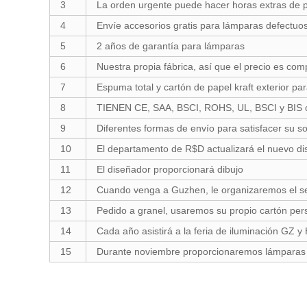
3
La orden urgente puede hacer horas extras de 
4
Envíe accesorios gratis para lámparas defectuo
5
2 años de garantía para lámparas
6
Nuestra propia fábrica, así que el precio es com
7
Espuma total y cartón de papel kraft exterior pa
8
TIENEN CE, SAA, BSCI, ROHS, UL, BSCI y BIS ce
9
Diferentes formas de envío para satisfacer su sol
10
El departamento de R$D actualizará el nuevo d
11
El diseñador proporcionará dibujo
12
Cuando venga a Guzhen, le organizaremos el serv
13
Pedido a granel, usaremos su propio cartón per
14
Cada año asistirá a la feria de iluminación GZ y 
15
Durante noviembre proporcionaremos lámparas d