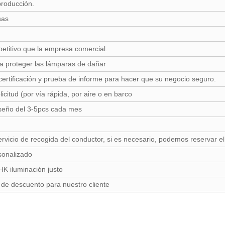
producción.
sas
petitivo que la empresa comercial.
ra proteger las lámparas de dañar
rtificación y prueba de informe para hacer que su negocio seguro.
icitud (por vía rápida, por aire o en barco
iseño del 3-5pcs cada mes
icio de recogida del conductor, si es necesario, podemos reservar el
sonalizado
HK iluminación justo
e descuento para nuestro cliente