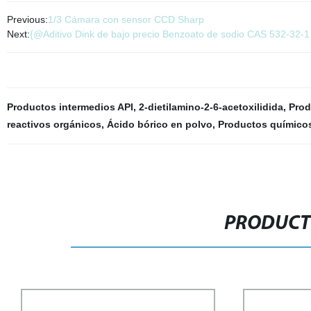
Previous:
1/3 Cámara con sensor CCD Sharp
Next:
{@Aditivo Dink de bajo precio Benzoato de sodio CAS 532-32-1
Productos intermedios API
,
2-dietilamino-2-6-acetoxilidida
,
Prod
reactivos orgánicos
,
Ácido bórico en polvo
,
Productos químicos
PRODUCT