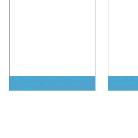
Sin Problemas de Aduanas 99% Polvo
Resorcinol d
de Tetracaína Lidocaína Procaína
3 grado USP /
Clorhidrato