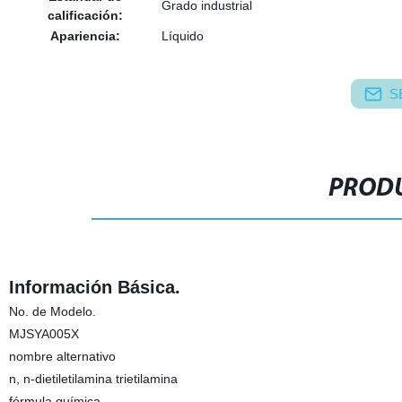
Grado industrial
calificación:
Apariencia:
Líquido
S
PRODU
Información Básica.
No. de Modelo.
MJSYA005X
nombre alternativo
n, n-dietiletilamina trietilamina
fórmula química