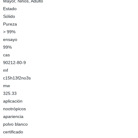
Mayor, Niños, Adulto
Estado
Sólido
Pureza
> 99%
ensayo
99%
cas
90212-80-9
mf
c15h13f2no3s
mw
325.33
aplicación
nootrópicos
apariencia
polvo blanco
certificado