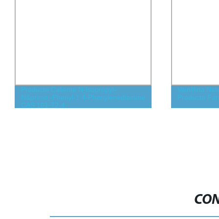
Producto Caliente N-Isopropyl-
Vainillina Na
N&prime;-Phenyl-1 4-Phenylenediamine
Producto Far
CAS 101-72-4
CON