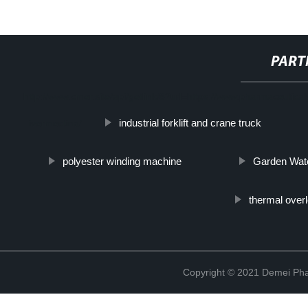
PART
http://www.cmer.site/api/getlink/8?url=https://www.pharmaceutica
industrial forklift and crane truck
ivermectina/
polyester winding machine
Garden Wat
thermal overl
Copyright © 2021 Demei Pha