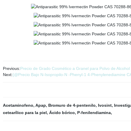
Previous:
Precio de Grado Cosmético a Granel para Polvo de Alcohol
Next:
{@Precio Bajo N-Isopropilo-N -Phenyl-1 4-Phenylenediamine C
Acetaminofeno
,
Apap
,
Bromuro de 4-pentenilo
,
Ivosint
,
Investig
cetearílico para la piel
,
Ácido bórico
,
P-fenilendiamina
,