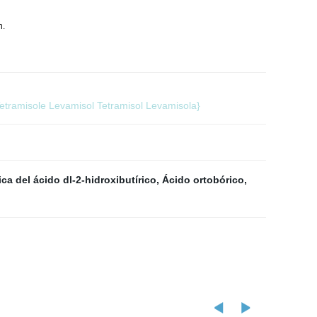
n.
etramisole Levamisol Tetramisol Levamisola}
ica del ácido dl-2-hidroxibutírico
,
Ácido ortobórico
,