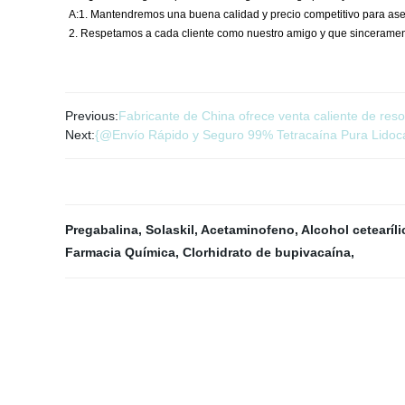
A:1. Mantendremos una buena calidad y precio competitivo para asegu
2. Respetamos a cada cliente como nuestro amigo y que sinceramen
Previous:
Fabricante de China ofrece venta caliente de resor
Next:
{@Envío Rápido y Seguro 99% Tetracaína Pura Lidocaí
Pregabalina
,
Solaskil
,
Acetaminofeno
,
Alcohol cetearíli
Farmacia Química
,
Clorhidrato de bupivacaína
,