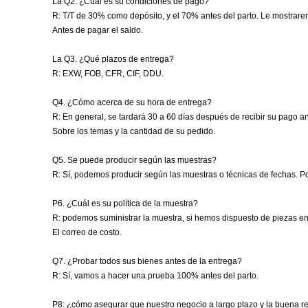
La Q2. ¿Cuál es su condiciones de pago?
R: T/T de 30% como depósito, y el 70% antes del parto. Le mostrare
Antes de pagar el saldo.
La Q3. ¿Qué plazos de entrega?
R: EXW, FOB, CFR, CIF, DDU.
Q4. ¿Cómo acerca de su hora de entrega?
R: En general, se tardará 30 a 60 días después de recibir su pago 
Sobre los temas y la cantidad de su pedido.
Q5. Se puede producir según las muestras?
R: Sí, podemos producir según las muestras o técnicas de fechas. P
P6. ¿Cuál es su política de la muestra?
R: podemos suministrar la muestra, si hemos dispuesto de piezas en s
El correo de costo.
Q7. ¿Probar todos sus bienes antes de la entrega?
R: Sí, vamos a hacer una prueba 100% antes del parto.
P8: ¿cómo asegurar que nuestro negocio a largo plazo y la buena r