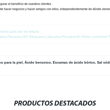
rar el beneficio de nuestros clientes .
te hacer negocios y hacer amigos con ellos, independientemente de dónde viene
cinol para uso en tintura
na Procaína HCl Tetracaina Lidocaina Procaina En Polvo Levamisol T
co para la piel
,
Ácido benzoico
,
Escamas de ácido bórico
,
Sal sód
PRODUCTOS DESTACADOS